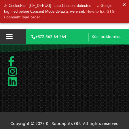
✕
⚠ CookieFirst [CF_DEBUG]: Late Consent detected — a Google
tag fired before Consent Mode defaults were set.
How to fix: GTG
/ consent load order →
+372 562 64 464
Küsi pakkumist
Copyright © 2025 KL Soodaprits OÜ. All rights reserved