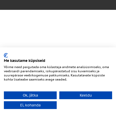
Me kasutame küpsiseid
Võime need paigutada oma külastaja andmete analüüsimiseks, oma
veebisaidi parendamiseks, isikupärastatud sisu kuvamiseks ja
suurepärase veebikogemuse pakkumiseks. Kasutatavate küpsiste
kohta lisateabe saamiseks avage seaded.
Ok, jätka
Keeldu
Ei, kohanda