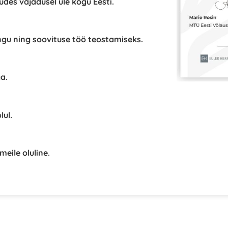
kudes vajadusel üle kogu Eesti.
ngu ning soovituse töö teostamiseks.
a.
lul.
eile oluline.