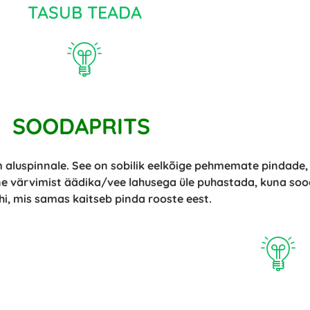
TASUB TEADA
SOODAPRITS
aluspinnale. See on sobilik eelkõige pehmemate pindade, n
e värvimist äädika/vee lahusega üle puhastada, kuna sood
hi, mis samas kaitseb pinda rooste eest.