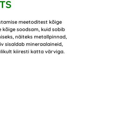
ITS
stamise meetoditest kõige
 kõige soodsam, kuid sobib
seks, näiteks metallpinnad,
iv sisaldab mineraalaineid,
kult kiiresti katta värviga.