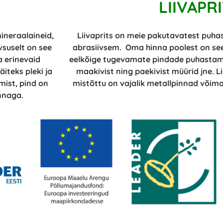
LIIVAPR
mineraalaineid,
Liivaprits on meie pakutavatest puha
suselt on see
abrasiivsem. Oma hinna poolest on see
a erinevaid
eelkõige tugevamate pindade puhastami
teks pleki ja
maakivist ning paekivist müürid jne. Li
mist, pind on
mistõttu on vajalik metallpinnad võimali
innaga.