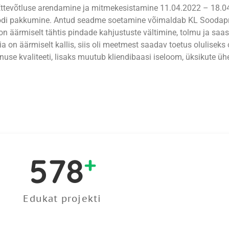
evõtluse arendamine ja mitmekesistamine 11.04.2022 – 18.04.
di pakkumine. Antud seadme soetamine võimaldab KL Soodaprit
on äärmiselt tähtis pindade kahjustuste vältimine, tolmu ja saa
 on äärmiselt kallis, siis oli meetmest saadav toetus olulisek
use kvaliteeti, lisaks muutub kliendibaasi iseloom, üksikute üh
747
+
Edukat projekti