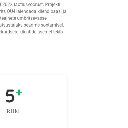
2022 taotlusvoorust. Projekti
s OÜ-l laiendada kliendibaasi ja
steainete ümbritsevasse
s otsustajaks seadme soetamisel.
ekordsete klientide asemel tekib
5
+
Riiki