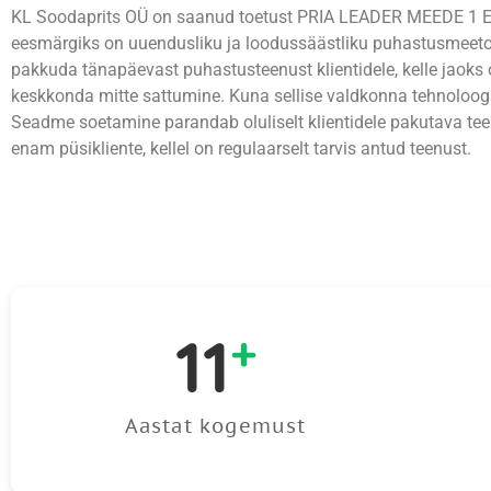
KL Soodaprits OÜ on saanud toetust PRIA LEADER MEEDE 1 Ett
eesmärgiks on uuendusliku ja loodussäästliku puhastusmeeto
pakkuda tänapäevast puhastusteenust klientidele, kelle jaoks 
keskkonda mitte sattumine. Kuna sellise valdkonna tehnoloogia
Seadme soetamine parandab oluliselt klientidele pakutava teen
enam püsikliente, kellel on regulaarselt tarvis antud teenust.
11
+
Aastat kogemust