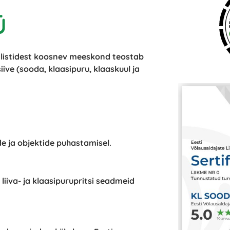
Ü
ialistidest koosnev meeskond teostab
ive (sooda, klaasipuru, klaaskuul ja
 ja objektide puhastamisel.
liiva- ja klaasipurupritsi seadmeid