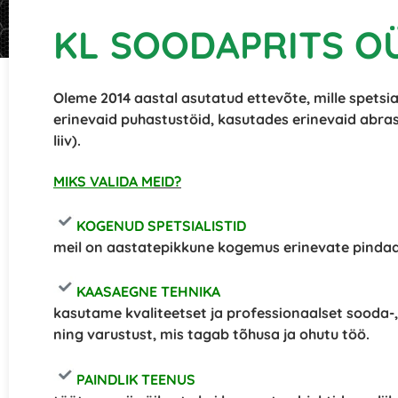
KL SOODAPRITS O
Oleme 2014 aastal asutatud ettevõte, mille spets
erinevaid puhastustöid, kasutades erinevaid abrasi
liiv).
MIKS VALIDA M
EID?
KOGENUD SPETSIALISTID
meil on aastatepikkune kogemus erinevate pindade
KAASAEGNE TEHNIKA
kasutame kvaliteetset ja professionaalset sooda-, 
ning varustust, mis tagab tõhusa ja ohutu töö.
PAINDLIK TEENUS