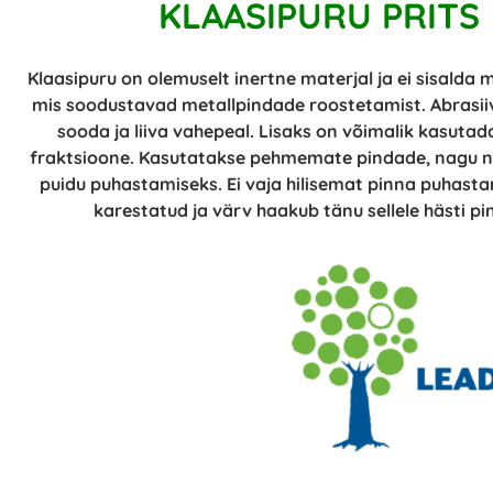
KLAASIPURU PRITS
Klaasipuru on olemuselt inertne materjal ja ei sisalda 
mis soodustavad metallpindade roostetamist. Abrasiiv
sooda ja liiva vahepeal. Lisaks on võimalik kasutad
fraktsioone. Kasutatakse pehmemate pindade, nagu näi
puidu puhastamiseks. Ei vaja hilisemat pinna puhasta
karestatud ja värv haakub tänu sellele hästi p