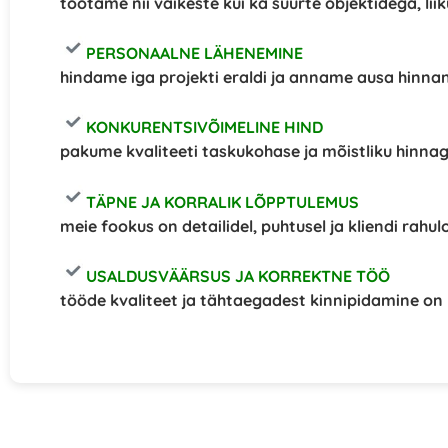
töötame nii väikeste kui ka suurte objektidega, lii
PERSONAALNE LÄHENEMINE
hindame iga projekti eraldi ja anname ausa hinna
KONKURENTSIVÕIMELINE HIND
pakume kvaliteeti taskukohase ja mõistliku hinnag
TÄPNE JA KORRALIK LÕPPTULEMUS
meie fookus on detailidel, puhtusel ja kliendi rahulo
USALDUSVÄÄRSUS JA KORREKTNE TÖÖ
tööde kvaliteet ja tähtaegadest kinnipidamine on m