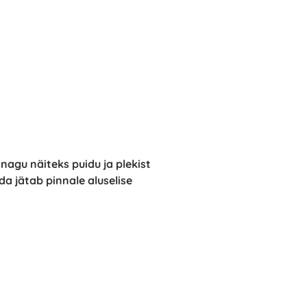
agu näiteks puidu ja plekist
a jätab pinnale aluselise