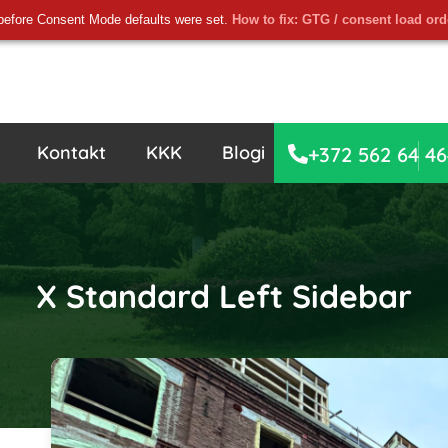
before Consent Mode defaults were set.
How to fix: GTG / consent load or
Kontakt
KKK
Blogi
+372 562 64 46
X Standard Left Sidebar