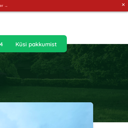
✕
der →
4
Küsi pakkumist