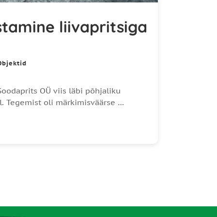
tamine liivapritsiga
Objektid
Soodaprits OÜ viis läbi põhjaliku
l. Tegemist oli märkimisväärse …