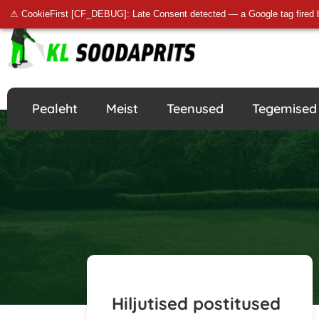
⚠ CookieFirst [CF_DEBUG]: Late Consent detected — a Google tag fired 
Pealeht
Meist
Teenused
Tegemised
Hiljutised postitused